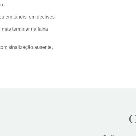
o;
ou em túneis, em declives
, mas terminar na faixa
;
om sinalização ausente,
C