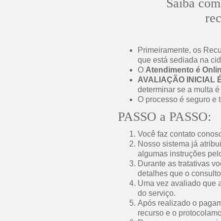
Saiba com
re
Primeiramente, os Recu
que está sediada na cid
O
Atendimento é Onli
AVALIAÇÃO INICIAL 
determinar se a multa é
O processo é seguro e t
PASSO a PASSO:
Você faz contato conosc
Nosso sistema já atribui
algumas instruções pel
Durante as tratativas v
detalhes que o consulto
Uma vez avaliado que a 
do serviço.
Após realizado o pagam
recurso e o protocolam